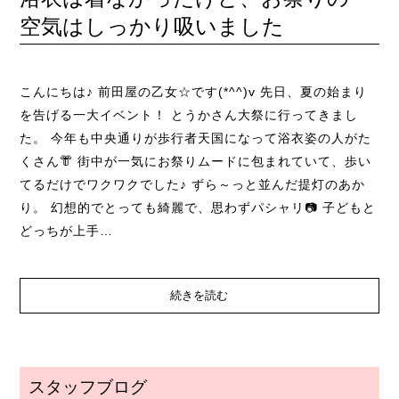
空気はしっかり吸いました
こんにちは♪ 前田屋の乙女☆です(*^^)v 先日、夏の始まり
を告げる一大イベント！ とうかさん大祭に行ってきまし
た。 今年も中央通りが歩行者天国になって浴衣姿の人がた
くさん👘 街中が一気にお祭りムードに包まれていて、歩い
てるだけでワクワクでした♪ ずら～っと並んだ提灯のあか
り。 幻想的でとっても綺麗で、思わずパシャリ📷 子どもと
どっちが上手…
続きを読む
スタッフブログ