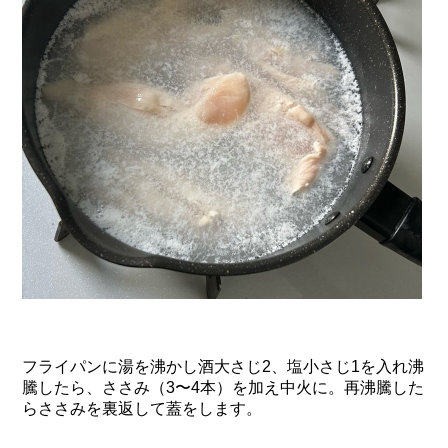
フライパンに湯を沸かし酒大さじ2、塩小さじ1を入れ沸
騰したら、ささみ（3〜4本）を加え中火に。再沸騰した
らささみを裏返して蓋をします。