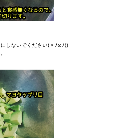
しないでください(〃ﾉωﾉ))
す。