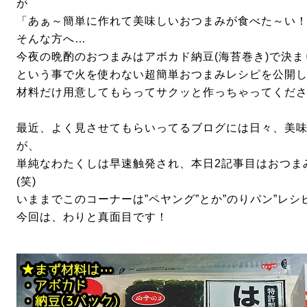
が
「あぁ～簡単に作れて美味しいおつまみが食べた～い
そんな方へ…
今夜の晩酌のおつまみはアボカド納豆(海苔巻き)で決ま
という事で火を使わない超簡単おつまみレシピを公開
材料だけ用意してもらってサクッと作っちゃってくだ
最近、よく見させてもらいってるブログには日々、美
が、
単純なわたくしは早速触発され、本日2記事目はおつま
(笑)
いままでこのコーナーは”ペヤング”とか”のりパン”レ
今回は、わりと真面目です！