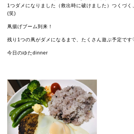
1
つダメになりました（救出時に破けました）
つくづく
(
笑
)
凧揚げブーム到来！
残り
1
つの凧がダメになるまで、たくさん遊ぶ予定です
今日のゆた
dinner