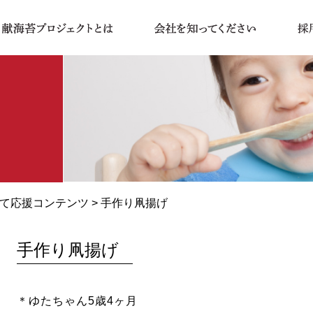
て応援コンテンツ
> 手作り凧揚げ
手作り凧揚げ
＊ゆたちゃん
5
歳
4
ヶ月