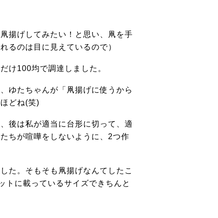
と凧揚げしてみたい！と思い、凧を手
壊れるのは目に見えているので）
糸だけ
100
均で調達しました。
ど、ゆたちゃんが「凧揚げに使うから
どね(笑)
い、後は私が適当に台形に切って、適
もたちが喧嘩をしないように、
2
つ作
ました。そもそも凧揚げなんてしたこ
ットに載っているサイズできちんと