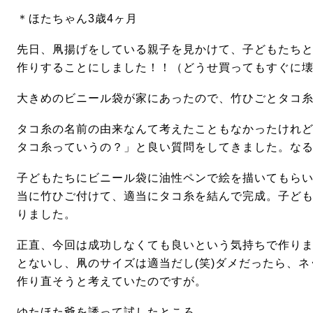
＊ほたちゃん
3
歳
4
ヶ月
先日、凧揚げをしている親子を見かけて、子どもたち
作りすることにしました！！（どうせ買ってもすぐに
大きめのビニール袋が家にあったので、竹ひごとタコ
タコ糸の名前の由来なんて考えたこともなかったけれ
タコ糸っていうの？」と良い質問をしてきました。なるほ
子どもたちにビニール袋に油性ペンで絵を描いてもら
当に竹ひご付けて、適当にタコ糸を結んで完成。子ど
りました。
正直、今回は成功しなくても良いという気持ちで作り
とないし、凧のサイズは適当だし
(
笑
)
ダメだったら、ネ
作り直そうと考えていたのですが。
ゆたほた爺を誘って試したところ。