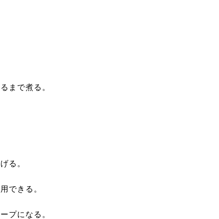
なるまで煮る。
らげる。
代用できる。
スープになる。