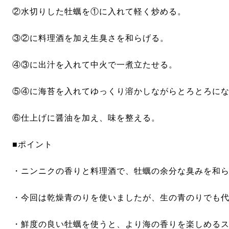
②水切りした牡蠣を①に入れて軽く炒める。
③②に料理酒を加え生臭さを和らげる。
④③に出汁を入れて中火で一煮立たせる。
⑤④に海苔を入れてゆっくり溶かしながらとろとろに
⑥仕上げに醤油を加え、味を整える。
■ポイント
・ニンニクの香りと料理酒で、牡蠣の余分な臭みを和
・今回は乾燥青のりを使いましたが、生の青のりでも
・鮮度の良い牡蠣を使うと、より海の香りを楽しめる