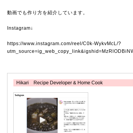
動画でも作り方を紹介しています。
Instagram↓
https://www.instagram.com/reel/C0k-WykvMcL/?
utm_source=ig_web_copy_link&igshid=MzRlODBiN
Hikari Recipe Developer & Home Cook