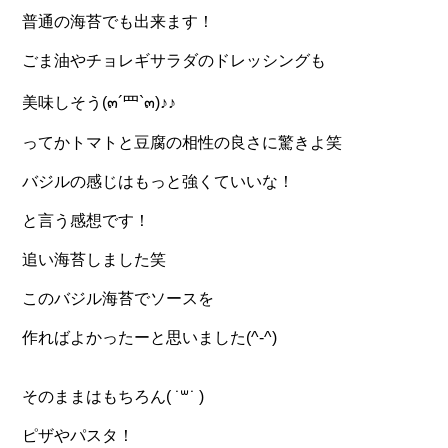
普通の海苔でも出来ます！
ごま油やチョレギサラダのドレッシングも
美味しそう(๓´罒`๓)♪♪
ってかトマトと豆腐の相性の良さに驚きよ笑
バジルの感じはもっと強くていいな！
と言う感想です！
追い海苔しました笑
このバジル海苔でソースを
作ればよかったーと思いました(^-^)
そのままはもちろん( ˙꒳​˙ )
ピザやパスタ！