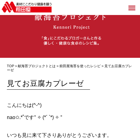
TOP >
献海苔プロジェクトとは
>
前田屋海苔を使ったレシピ
> 見てお豆腐カプレ
ーゼ
見てお豆腐カプレーゼ
こんにちは(^-^)
nao✩.*˚です° ✧ (*´ `*) ✧ °
いつも見に来て下さりありがとうございます。