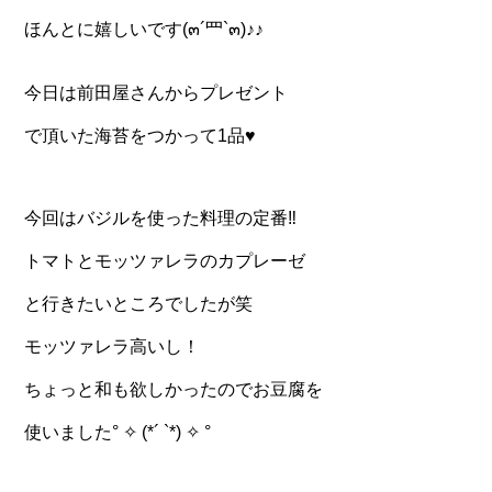
ほんとに嬉しいです(๓´罒`๓)♪♪
今日は前田屋さんからプレゼント
で頂いた海苔をつかって1品♥️
今回はバジルを使った料理の定番‼️
トマトとモッツァレラのカプレーゼ
と行きたいところでしたが笑
モッツァレラ高いし！
ちょっと和も欲しかったのでお豆腐を
使いました° ✧ (*´ `*) ✧ °