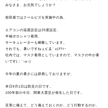
みなさま、お元気でしょうか？
前田屋ではクールビズを実施中の為、
エアコンの温度設定は25度設定、
半袖ポロシャツ着用、
サーキュレーターも稼働しています。
それでも、暑いですねぇι(´Д｀υ)ｱﾂｨｰ
社内では、マスク着用としていますので、マスクの中が暑
いです(；´･ω･)
今年の夏の暑さには辟易しておりますが、
本日9月1日は防災の日です。
100年前の今日、関東大震災が発生した日です。
災害に備えて、どう備えておくのか、どう行動するのか、