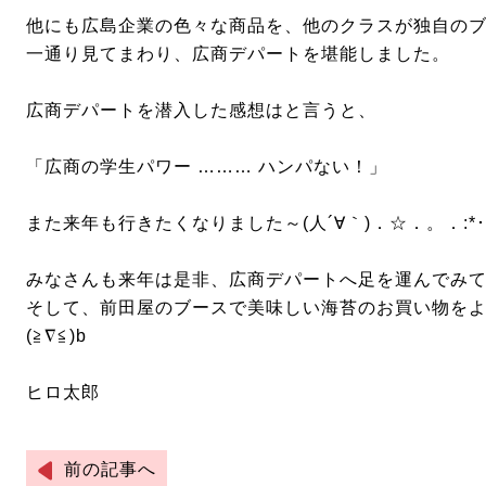
他にも広島企業の色々な商品を、他のクラスが独自の
一通り見てまわり、広商デパートを堪能しました。
広商デパートを潜入した感想はと言うと、
「広商の学生パワー ……… ハンパない！」
また来年も行きたくなりました～(人´∀｀)．☆．。．:*･
みなさんも来年は是非、広商デパートへ足を運んでみ
そして、前田屋のブースで美味しい海苔のお買い物を
(≧∇≦)b
ヒロ太郎
前の記事へ