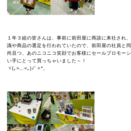
１年３組の皆さんは、事前に前田屋に商談に来社され
識や商品の選定を行われていたので、前田屋の社員と
尚且つ、あのニコニコ笑顔でお客様にセールプロモー
い手にとって買っちゃいました～！
ヾ(｡>﹏<｡)ﾉﾞ✧*。