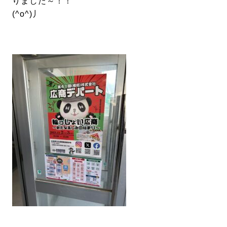
りました～！！
(^o^)丿