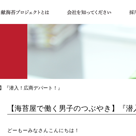
やき】『潜入！広商デパート！』
【海苔屋で働く男子のつぶやき】『潜
どーもーみなさんこんにちは！