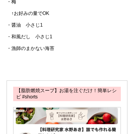
・梅
↑お好みの量でOK
・醤油 小さじ1
・和風だし 小さじ1
・漁師のまかない海苔
【脂肪燃焼スープ】お湯を注ぐだけ！簡単レシ
ピ #shorts