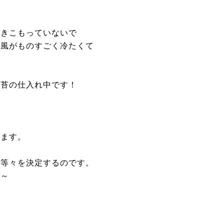
引きこもっていないで
に風がものすごく冷たくて
海苔の仕入れ中です！
きます。
か等々を決定するのです。
た～