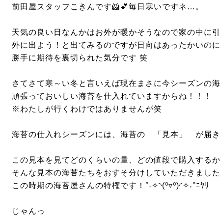
前田屋スタッフこきんです🐹💕毎日寒いですネ…。
天気の良い日なんかはお外が暖かそうなので家の中に
外に出よう！と出てみるのですが日向はあったかいの
勝手に期待を裏切られた気分です 笑
さてさて寒～い冬と言いえば現在まさに今シーズンの
頑張っておいしい海苔を仕入れていますからね！！！
※わたしが行くわけではありませんが笑
海苔の仕入れシーズンには、海苔の 「見本」 が届
この見本を見てどのくらいの量、どの値段で購入する
そんな見本の海苔たちをおすそ分けしていただきまし
この時期の海苔屋さんの特権です！°˖✧◝(⁰▿⁰)◜✧˖°ﾆﾔﾘ
じゃんっ