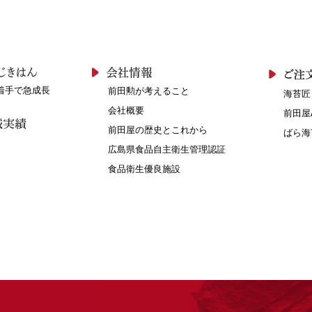
着手で急成長
前田勲が考えること
海苔匠
会社概要
前田屋
前田屋の歴史とこれから
ばら海
広島県食品自主衛生管理認証
食品衛生優良施設