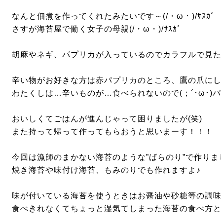
なんと佃煮を作ってくれたみたいです～(/・ω・)/ｻｽｶﾞ
さすが海苔屋で働く女子の母親(/・ω・)/ｻｽｶﾞ
胡麻やネギ、パプリカが入っているのでカラフルで見
辛い物がお好きな方は赤パプリカのところ、鷹の爪に
わたくしは…辛いものが…食べられないので(；´･ω･
おいしくてごはんが進んじゃって困りましたが(笑)
また持って帰って作ってもらおうと思いまーす！！！
今回は漁師のまかない海苔のような”ばらのり”で作りま
焼き海苔や味付け海苔、もみのりでも作れますよ♪
味が付いている海苔を使うときはお醤油や砂糖等の調味
食べきれなくてちょっと湿気てしまった海苔の食べ方